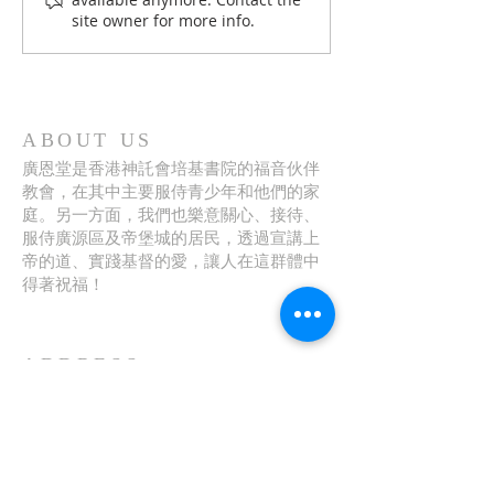
下半場
site owner for more info.
ABOUT US
廣恩堂是香港神託會培基書院的福音伙伴
教會，在其中主要服侍青少年和他們的家
庭。另一方面，我們也樂意關心、接待、
服侍廣源區及帝堡城的居民，透過宣講上
帝的道、實踐基督的愛，讓人在這群體中
得著祝福！
ADDRESS
地址： 沙田小瀝源路56號（培基書院）
電話：
26483313
傳真： 26486060
電郵：
church@agc.org.hk
網址：
http://www.agc.org.hk