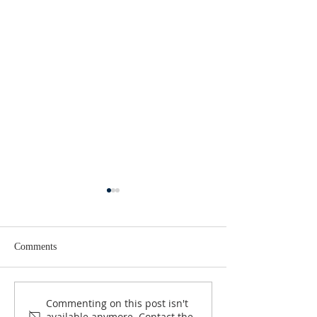
Comments
2026年7月牧函-足球傳奇
Commenting on this post isn't
2026年7月牧函
available anymore. Contact the