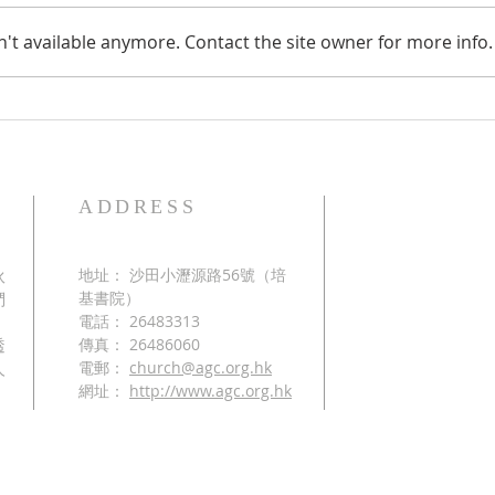
't available anymore. Contact the site owner for more info.
2026年7月牧函-足球傳奇
20
場
ADDRESS
伙
地址： 沙田小瀝源路56號（培
們
基書院）
、
電話： 26483313
透
傳真： 26486060
人
電郵：
church@agc.org.hk
網址：
http://www.agc.org.hk