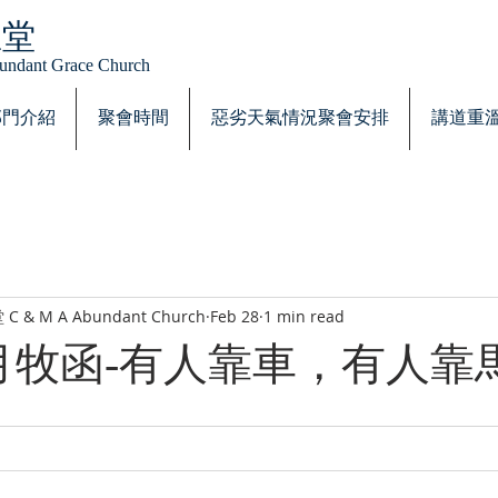
恩堂
Abundant Grace Church
部門介紹
聚會時間
惡劣天氣情況聚會安排
講道重
 M A Abundant Church
Feb 28
1 min read
年2月牧函-有人靠車，有人靠