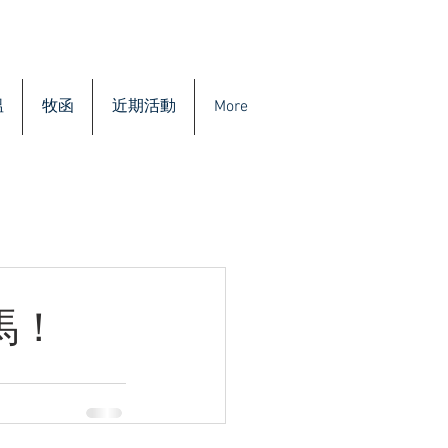
溫
牧函
近期活動
More
馬！