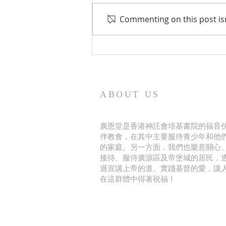
Commenting on this post isn
2026年8月牧函-發熱發亮的青
少年營會 Let HIM Cook
ABOUT US
廣恩堂是香港神託會培基書院的福音
伴教會，在其中主要服侍青少年和他
的家庭。另一方面，我們也樂意關心
接待、服侍廣源區及帝堡城的居民，
過宣講上帝的道、實踐基督的愛，讓
在這群體中得著祝福！