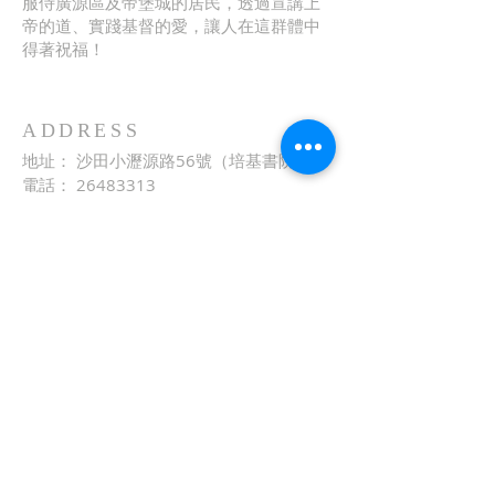
服侍廣源區及帝堡城的居民，透過宣講上
帝的道、實踐基督的愛，讓人在這群體中
得著祝福！
ADDRESS
地址： 沙田小瀝源路56號（培基書院）
電話：
26483313
傳真： 26486060
電郵：
church@agc.org.hk
網址：
http://www.agc.org.hk