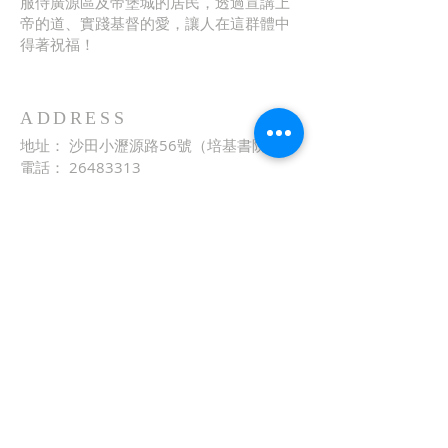
服侍廣源區及帝堡城的居民，透過宣講上
帝的道、實踐基督的愛，讓人在這群體中
得著祝福！
ADDRESS
地址： 沙田小瀝源路56號（培基書院）
電話：
26483313
傳真： 26486060
電郵：
church@agc.org.hk
網址：
http://www.agc.org.hk