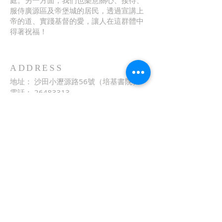
庭。另一方面，我們也樂意關心、接待、
服侍廣源區及帝堡城的居民，透過宣講上
帝的道、實踐基督的愛，讓人在這群體中
得著祝福！
ADDRESS
地址： 沙田小瀝源路56號（培基書院）
電話：
26483313
傳真： 26486060
電郵：
church@agc.org.hk
網址：
http://www.agc.org.hk