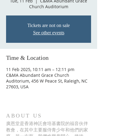
Tue, 11 Feb
  |  
C&MA Abundant Grace
Church Auditorium
Tickets are not on sale
See other events
Time & Location
11 Feb 2025, 10:11 am – 12:11 pm
C&MA Abundant Grace Church
Auditorium, 456 W Peace St, Raleigh, NC
27603, USA
ABOUT US
廣恩堂是香港神託會培基書院的福音伙伴
教會，在其中主要服侍青少年和他們的家