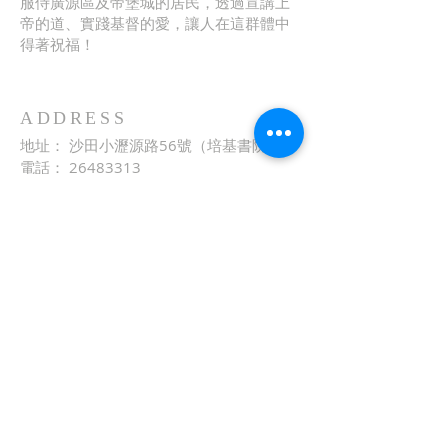
服侍廣源區及帝堡城的居民，透過宣講上
帝的道、實踐基督的愛，讓人在這群體中
得著祝福！
ADDRESS
地址： 沙田小瀝源路56號（培基書院）
電話：
26483313
傳真： 26486060
電郵：
church@agc.org.hk
網址：
http://www.agc.org.hk