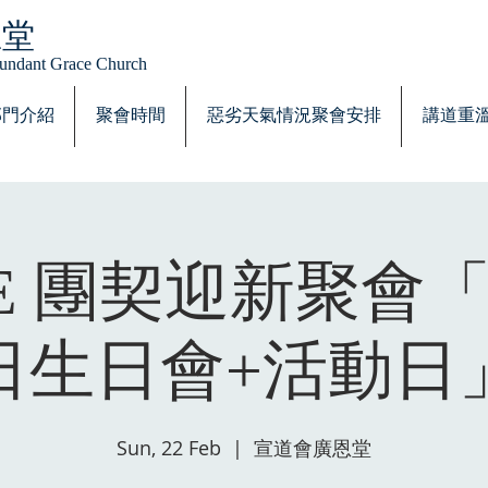
恩堂
Abundant Grace Church
部門介紹
聚會時間
惡劣天氣情況聚會安排
講道重
PE 團契迎新聚會
日生日會+活動日
Sun, 22 Feb
  |  
宣道會廣恩堂